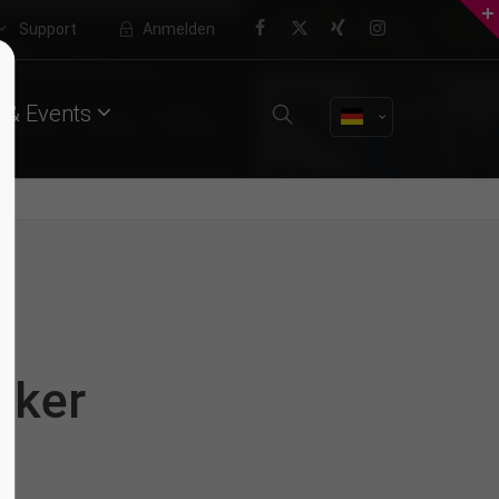
Support
Anmelden
About us
 & Events
Lorem ipsum dolor sit amet,
consectetuer adipiscing elit.
Aenean commodo ligula eget dolor.
Aenean massa. Cum sociis natoque
penatibus et magnis dis parturient
montes, nascetur ridiculus mus.
Donec quam felis, ultricies nec.
rker