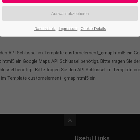
Datenschutz
Impressum
Cookie-Details
e den API Schlüssel im Template customelement_gmap.html5 ein Goog
tml5 ein Google Maps API Schlüssel benötigt. Bitte tragen Sie de
üssel benötigt. Bitte tragen Sie den API Schlüssel im Template 
sel im Template customelement_gmap.html5 ein
Useful Links