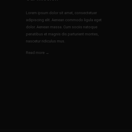
Lorem ipsum dolor sit amet, consectetuer
adipiscing elit. Aenean commodo ligula eget
dolor. Aenean massa. Cum sociis natoque
penatibus et magnis dis parturient montes,
nascetur ridiculus mus.
Read more →